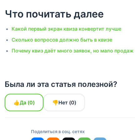
после замера.
Да, но по одному за раз и на достаточном объёме. Если
Что почитать далее
поменять оффер и первый экран одновременно, вы не
поймёте, что именно сработало.
Какой первый экран квиза конвертит лучше
Сколько вопросов должно быть в квизе
Почему квиз даёт много заявок, но мало продаж
Была ли эта статья полезной?
👍
Да (
0
)
👎
Нет (
0
)
Поделиться в соц. сетях